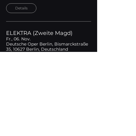
Details
ELEKTRA (Zweite Magd)
Fr., 06. Nov.
Deutsche Oper Berlin, Bismarckstraße
35, 10627 Berlin, Deutschland
Details
ELEKTRA (Zweite Magd)
Sa., 14. Nov.
Deutsche Oper Berlin, Bismarckstraße
35, 10627 Berlin, Deutschland
Details