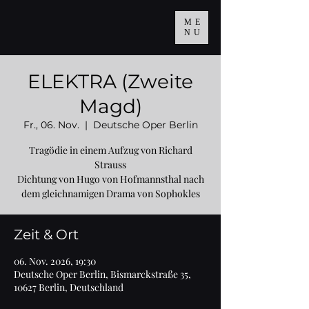
ME
NU
ELEKTRA (Zweite
Magd)
Fr., 06. Nov.
  |  
Deutsche Oper Berlin
Tragödie in einem Aufzug von Richard
Strauss
Dichtung von Hugo von Hofmannsthal nach
dem gleichnamigen Drama von Sophokles
Zeit & Ort
06. Nov. 2026, 19:30
Deutsche Oper Berlin, Bismarckstraße 35,
10627 Berlin, Deutschland