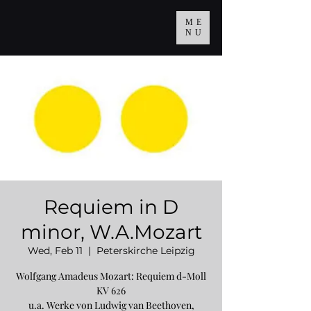
ME
NU
Requiem in D
minor, W.A.Mozart
Wed, Feb 11
  |  
Peterskirche Leipzig
Wolfgang Amadeus Mozart: Requiem d-Moll
KV 626
u.a. Werke von Ludwig van Beethoven,