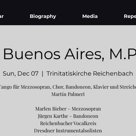
ar
Biography
Media
Repe
 Buenos Aires, M.
Sun, Dec 07
  |  
Trinitatiskirche Reichenbach
Tango für Mezzosopran, Chor, Bandoneon, Klavier und Streich
Martín Palmeri
Marlen Bieber – Mezzosopran
Jürgen Karthe – Bandoneon
Reichenbacher Vocalkreis
Dresdner Instrumentalsolisten