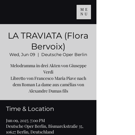
ME
NU
LA TRAVIATA (Flora
Bervoix)
Wed, Jun 09
  |  
Deutsche Oper Berlin
Melodramma in drei Akten von Giuseppe
Verdi
Libretto von Francesco Maria Piave nach
dem Roman La dame aux camélias von
Alexandre Dumas fils
Time & Location
Jun 09, 2027, 7:00 PM
Deutsche Oper Berlin, Bismarckstraße 35,
10627 Berlin, Deutschland