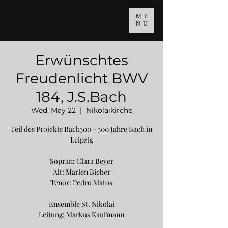
ME
NU
Erwünschtes
Freudenlicht BWV
184, J.S.Bach
Wed, May 22
  |  
Nikolaikirche
Teil des Projekts Bach300 - 300 Jahre Bach in
Leipzig
Sopran: Clara Beyer
Alt: Marlen Bieber
Tenor: Pedro Matos
Ensemble St. Nikolai
Leitung: Markus Kaufmann