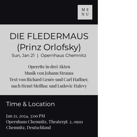
ME
NU
DIE FLEDERMAUS
(Prinz Orlofsky)
Sun, Jan 21
  |  
Opernhaus Chemnitz
Operette in drei Akten
Musik von Johann Strauss
Text von Richard Genée und Carl Haffner,
Time & Location
Jan 21, 2024, 3:00 PM
Opernhaus Chemnitz, Theaterpl. 2, 09111
Chemnitz, Deutschland