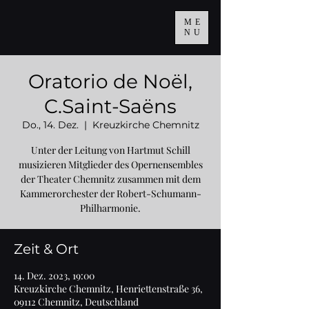
ME
NU
Oratorio de Noël,
C.Saint-Saëns
Do., 14. Dez.
  |  
Kreuzkirche Chemnitz
Unter der Leitung von Hartmut Schill
musizieren Mitglieder des Opernensembles
der Theater Chemnitz zusammen mit dem
Kammerorchester der Robert-Schumann-
Philharmonie.
Zeit & Ort
14. Dez. 2023, 19:00
Kreuzkirche Chemnitz, Henriettenstraße 36,
09112 Chemnitz, Deutschland