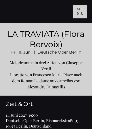
ME
NU
LA TRAVIATA (Flora
Bervoix)
Fr., 11. Juni
  |  
Deutsche Oper Berlin
Melodramma in drei Akten von Giuseppe
Verdi
Libretto von Francesco Maria Piave nach
dem Roman La dame aux camélias von
Alexandre Dumas fils
Zeit & Ort
11. Juni 2027, 19:00
Deutsche Oper Berlin, Bismarckstraße 35,
10627 Berlin, Deutschland