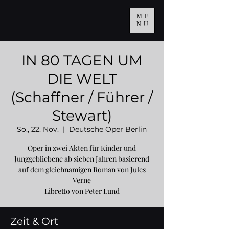
ME
NU
IN 80 TAGEN UM
DIE WELT
(Schaffner / Führer /
Stewart)
So., 22. Nov.
  |  
Deutsche Oper Berlin
Oper in zwei Akten für Kinder und
Junggebliebene ab sieben Jahren basierend
auf dem gleichnamigen Roman von Jules
Verne
Libretto von Peter Lund
Zeit & Ort