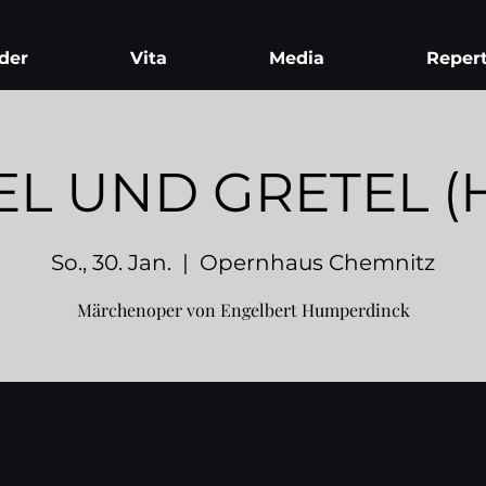
der
Vita
Media
Repert
L UND GRETEL (H
So., 30. Jan.
  |  
Opernhaus Chemnitz