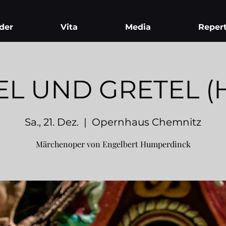
der
Vita
Media
Repert
L UND GRETEL (H
Sa., 21. Dez.
  |  
Opernhaus Chemnitz