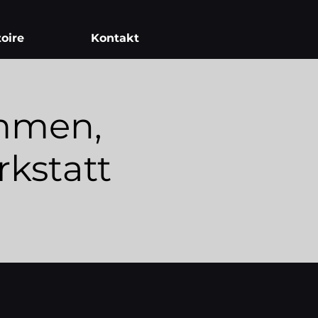
oire
Kontakt
immen,
kstatt