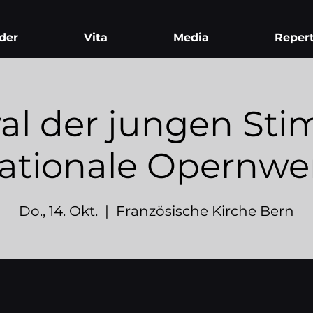
der
Vita
Media
Repert
val der jungen St
nationale Opernwer
Do., 14. Okt.
  |  
Französische Kirche Bern