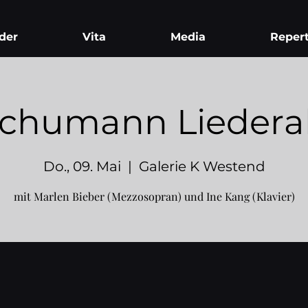
der
Vita
Media
Repert
Schumann Lieder
Do., 09. Mai
  |  
Galerie K Westend
mit Marlen Bieber (Mezzosopran) und Ine Kang (Klavier)