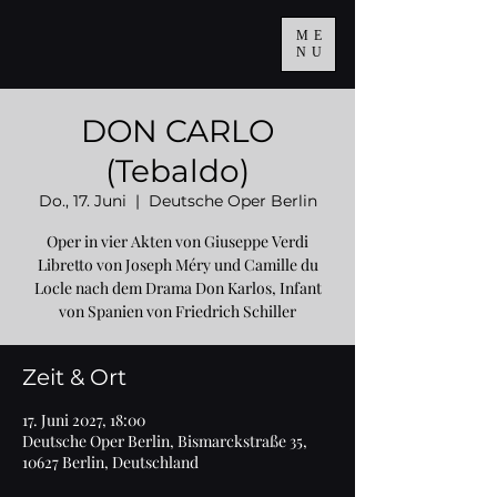
ME
NU
DON CARLO
(Tebaldo)
Do., 17. Juni
  |  
Deutsche Oper Berlin
Oper in vier Akten von Giuseppe Verdi
Libretto von Joseph Méry und Camille du
Locle nach dem Drama Don Karlos, Infant
von Spanien von Friedrich Schiller
Zeit & Ort
17. Juni 2027, 18:00
Deutsche Oper Berlin, Bismarckstraße 35,
10627 Berlin, Deutschland