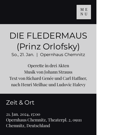
ME
NU
DIE FLEDERMAUS
(Prinz Orlofsky)
So., 21. Jan.
  |  
Opernhaus Chemnitz
Operette in drei Akten
Musik von Johann Strauss
Text von Richard Genée und Carl Haffner,
Zeit & Ort
21. Jan. 2024, 15:00
Opernhaus Chemnitz, Theaterpl. 2, 09111
Chemnitz, Deutschland