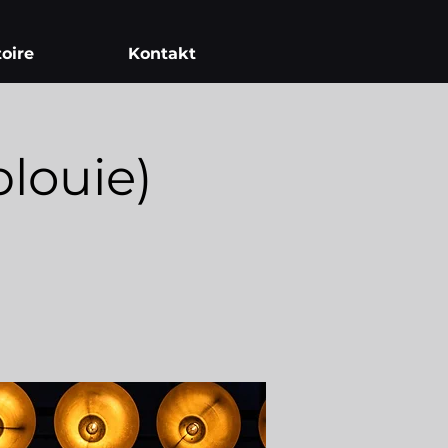
oire
Kontakt
louie)