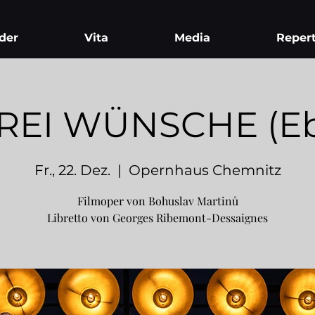
der
Vita
Media
Repert
REI WÜNSCHE (Eb
Fr., 22. Dez.
  |  
Opernhaus Chemnitz
Filmoper von Bohuslav Martinů
Libretto von Georges Ribemont-Dessaignes