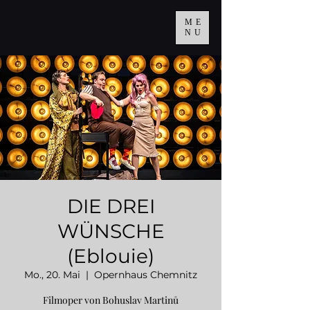
ME
NU
DIE DREI
WÜNSCHE
(Eblouie)
Mo., 20. Mai
  |  
Opernhaus Chemnitz
Filmoper von Bohuslav Martinů